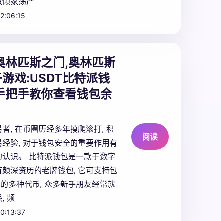
致倾家荡产
2:06:15
奥林匹斯之门,奥林匹斯
游戏:
USDT比特派钱
手把手教你查看钱包余
者, 在币圈历经多年摸爬滚打, 积
阅读
经验, 对于钱包安全的重要作用有
的认识。 比特派钱包是一款于数字
颇深资历的老牌钱包, 它可支持包
内的多种代币, 众多新手朋友经常就
, 频
0:13:37