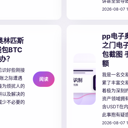
讲甚至会导
2026-08-07 1
pp电子
奥林匹斯
之门电子
包BTC
包截图 
办？
额
见识好些刚接
我是一名交易
转账之际遭遇
阅读
累了丰富交易
最为烦扰人的
着极为深刻
阱以及解决的
资产领域拥有
减少不必要的
含USDT在
此事抱有疑惑
2026-08-07 1