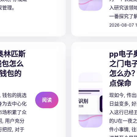
现管理。
入研究该领域
一番探究了
2026-08-07 1
奥林匹斯
pp电子
钱包怎么
之门电子
钱包的
怎么办
点保命
 钱包的挑选
现如今, 传
阅读
身为去中心化
日益变多, 
市场积累了众
入这行已经五
, 用户充分
的U在一夜
把控, 对于
件小事情, 