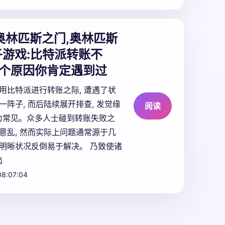
奥林匹斯之门,奥林匹斯
游戏:
比特派转账不
4个原因你肯定遇到过
使用比特派进行转账之际, 遭遇了状
好一阵子, 而后陆续展开排查, 发觉缘
阅读
为常见。众多人士碰到转账失败之
慌意乱, 然而实际上问题通常源于几
 明晰状况反倒易于解决。 乃致使诸
出
08:07:04