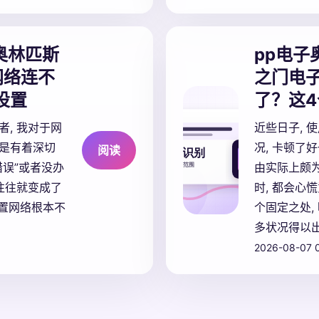
奥林匹斯
pp电子
网络连不
之门电子
设置
了？这
, 我对于网
近些日子, 
是有着深切
况, 卡顿了
阅读
误”或者没办
由实际上颇
往往就变成了
时, 都会心
重置网络根本不
个固定之处,
多状况得以
2026-08-07 