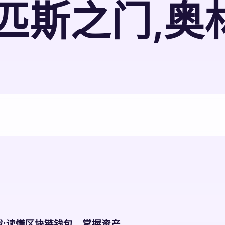
匹斯之门,奥
戏:读懂区块链钱包，掌握资产