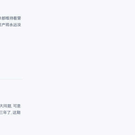
来都维持着警
资产将永远没
大问题, 可是
三年了, 这期