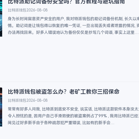
比特派助记词备份安全吗？官方教程与避坑指南
比特派钱包
2026-08-08
身为长时间留意资产安全的用户, 我对特派钱包的助记词备份机制, 长久以
惕。助记词是让钱包得以恢复的唯一凭证, 一旦出现丢失或者泄露的情况, 
办法再找回来。好多人错误地认为备份仅仅是抄写几个词语, 事实上这里…
比特派钱包被盗怎么办？老矿工教你三招保命
比特派钱包
2026-08-08
常常有好多人问我, 比特派到底安不安全, 说实话, 比特派这款软件本身没太
令人担忧的是, 因用户自己手滑致使的被盗案例占了99% , 我用比特派已经
间见过好多新手由于各种疏忽犯严重错误, 比如有的新手会…