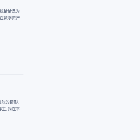
系统恰恰是为
。在数字资产
…
到账的情形,
主, 我在平
…