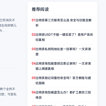
推荐阅读
01
比特派第三方服务怎么选 安全与功能全解
实已然消失不
析
覆去找却哪儿
为…
02
比特派USDT不能一键买卖了？老用户告诉
你真相
03
比特派私钥和地址是一回事吗？一文讲清
楚
04
比特派钱包能查到交易记录吗？一文讲清
链上溯源真相
05
比特派助记词备份安全吗？官方教程与避
坑指南
是两个全然不
06
比特派钱包被盗怎么办？老矿工教你三招
收款；可是私
保命
…