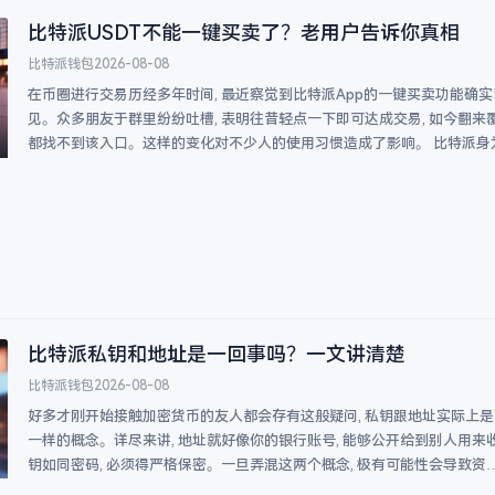
比特派USDT不能一键买卖了？老用户告诉你真相
比特派钱包
2026-08-08
在币圈进行交易历经多年时间, 最近察觉到比特派App的一键买卖功能确
见。众多朋友于群里纷纷吐槽, 表明往昔轻点一下即可达成交易, 如今翻来
都找不到该入口。这样的变化对不少人的使用习惯造成了影响。 比特派身
比特派私钥和地址是一回事吗？一文讲清楚
比特派钱包
2026-08-08
好多才刚开始接触加密货币的友人都会存有这般疑问, 私钥跟地址实际上
一样的概念。详尽来讲, 地址就好像你的银行账号, 能够公开给到别人用来
钥如同密码, 必须得严格保密。一旦弄混这两个概念, 极有可能性会导致资