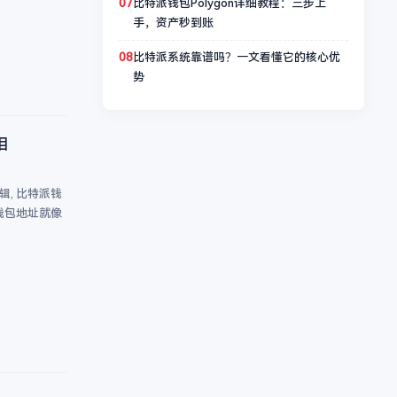
07
比特派钱包Polygon详细教程：三步上
手，资产秒到账
08
比特派系统靠谱吗？一文看懂它的核心优
势
相
, 比特派钱
钱包地址就像