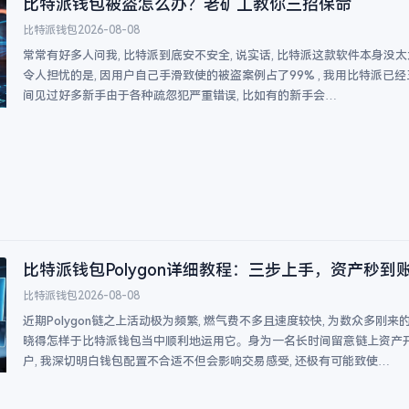
比特派钱包被盗怎么办？老矿工教你三招保命
比特派钱包
2026-08-08
常常有好多人问我, 比特派到底安不安全, 说实话, 比特派这款软件本身没太
令人担忧的是, 因用户自己手滑致使的被盗案例占了99% , 我用比特派已经
间见过好多新手由于各种疏忽犯严重错误, 比如有的新手会…
比特派钱包Polygon详细教程：三步上手，资产秒到
比特派钱包
2026-08-08
近期Polygon链之上活动极为频繁, 燃气费不多且速度较快, 为数众多刚来
晓得怎样于比特派钱包当中顺利地运用它。身为一名长时间留意链上资产
户, 我深切明白钱包配置不合适不但会影响交易感受, 还极有可能致使…