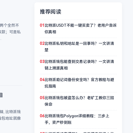
推荐阅读
01
比特派USDT不能一键买卖了？老用户告诉
是两个全然不
你真相
收款；可是私
…
02
比特派私钥和地址是一回事吗？一文讲清
楚
03
比特派钱包能查到交易记录吗？一文讲清
链上溯源真相
04
比特派助记词备份安全吗？官方教程与避
坑指南
相
05
比特派钱包被盗怎么办？老矿工教你三招
保命
, 比特派钱
06
比特派钱包Polygon详细教程：三步上
钱包地址就像
手，资产秒到账