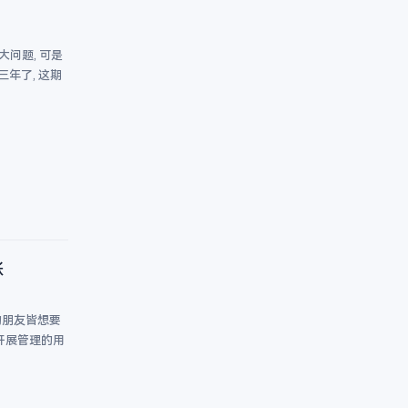
大问题, 可是
三年了, 这期
账
的朋友皆想要
开展管理的用