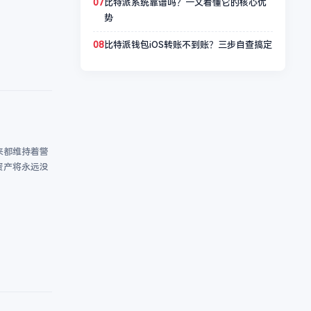
07
比特派系统靠谱吗？一文看懂它的核心优
势
08
比特派钱包iOS转账不到账？三步自查搞定
来都维持着警
资产将永远没