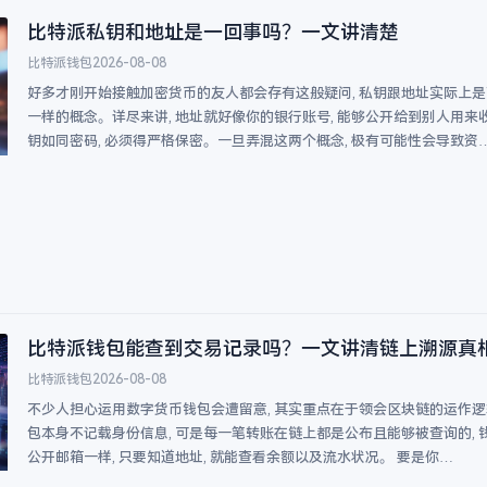
比特派私钥和地址是一回事吗？一文讲清楚
比特派钱包
2026-08-08
好多才刚开始接触加密货币的友人都会存有这般疑问, 私钥跟地址实际上
一样的概念。详尽来讲, 地址就好像你的银行账号, 能够公开给到别人用来
钥如同密码, 必须得严格保密。一旦弄混这两个概念, 极有可能性会导致资
比特派钱包能查到交易记录吗？一文讲清链上溯源真
比特派钱包
2026-08-08
不少人担心运用数字货币钱包会遭留意, 其实重点在于领会区块链的运作逻辑
包本身不记载身份信息, 可是每一笔转账在链上都是公布且能够被查询的, 
公开邮箱一样, 只要知道地址, 就能查看余额以及流水状况。 要是你…