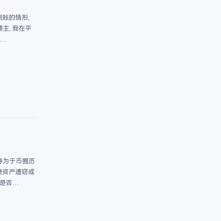
到账的情形,
主, 我在平
…
身为于币圈历
使资产遭窃或
竟是否…