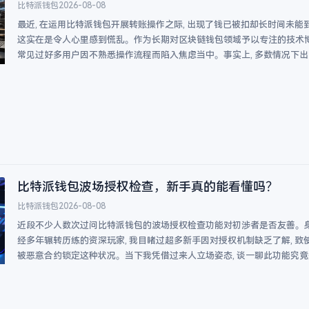
比特派钱包
2026-08-08
最近, 在运用比特派钱包开展转账操作之际, 出现了钱已被扣却长时间未能
这实在是令人心里感到慌乱。作为长期对区块链钱包领域予以专注的技术博
常见过好多用户因不熟悉操作流程而陷入焦虑当中。事实上, 多数情况下出
比特派钱包波场授权检查，新手真的能看懂吗？
比特派钱包
2026-08-08
近段不少人数次过问比特派钱包的波场授权检查功能对初涉者是否友善。
经多年辗转历练的资深玩家, 我目睹过超多新手因对授权机制缺乏了解, 致
被恶意合约锁定这种状况。当下我凭借过来人立场姿态, 谈一聊此功能究